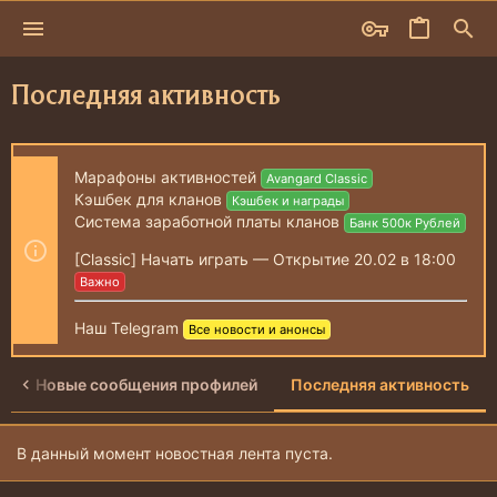
Последняя активность
Марафоны активностей
Avangard Classic
Кэшбек для кланов
Кэшбек и награды
Система заработной платы кланов
Банк 500к Рублей
[Classic] Начать играть — Открытие 20.02 в 18:00
Важно
Наш Telegram
Все новости и анонсы
я
Новые сообщения профилей
Последняя активность
В данный момент новостная лента пуста.