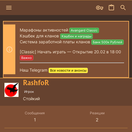
Марафоны активностей
Avangard Classic
Кэшбек для кланов
Кэшбек и награды
Система заработной платы кланов
Банк 500к Рублей
[Classic] Начать играть — Открытие 20.02 в 18:00
Важно
Наш Telegram
Все новости и анонсы
RashfoR
Игрок
Стойкий
Сообщения
Реакции
1
2