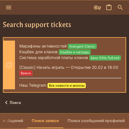
Search support tickets
Марафоны активностей
Avangard Classic
Кэшбек для кланов
Кэшбек и награды
Система заработной платы кланов
Банк 500к Рублей
[Classic] Начать играть — Открытие 20.02 в 18:00
Важно
Наш Telegram
Все новости и анонсы
Поиск
и сообщений
Поиск заявок
Поиск сообщений профилей