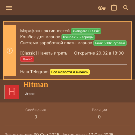
Марафоны активностей
Avangard Classic
Кэшбек для кланов
Кэшбек и награды
Система заработной платы кланов
Банк 500к Рублей
[Classic] Начать играть — Открытие 20.02 в 18:00
Важно
Наш Telegram
Все новости и анонсы
Hitman
H
Игрок
Сообщения
Реакции
0
0
Регистрация
30 Сен 2025
Активность
17 Окт 2025